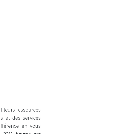
onniste
et leurs ressources
ns et des services
ifférence en vous
e 22½ heures par