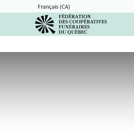
Français (CA)
La FCFQ
Services offerts