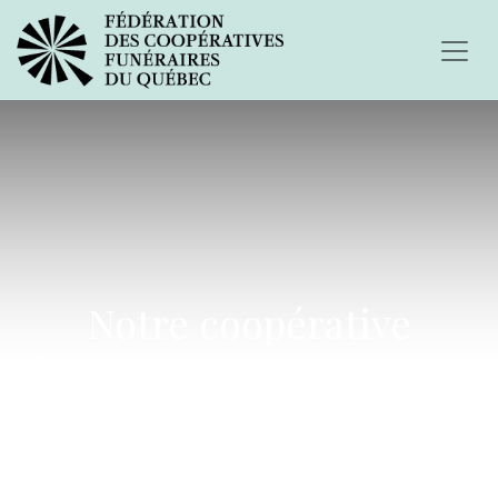
Notre coopérative
demeure ouverte comme
service essentiel