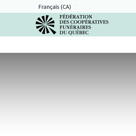
Français (CA)
La FCFQ
Services offerts