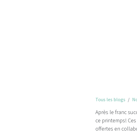
Nos co
Tous les blogs
No
Après le franc su
ce printemps! Ces 
offertes en collab