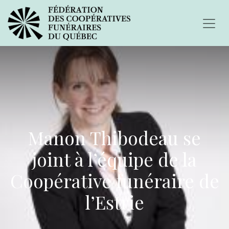
Manon Thibodeau se
joint à l’équipe de la
Coopérative funéraire de
l’Estrie