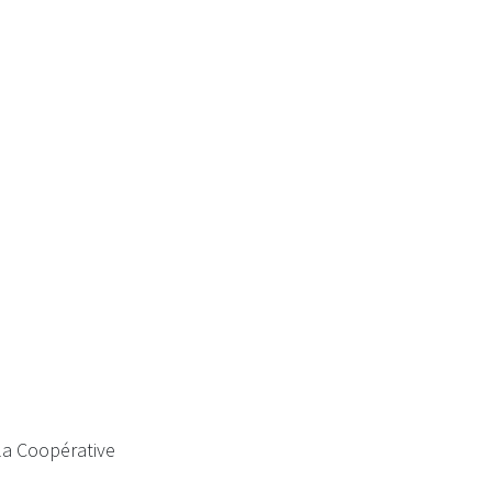
AGA 2024
 la Coopérative