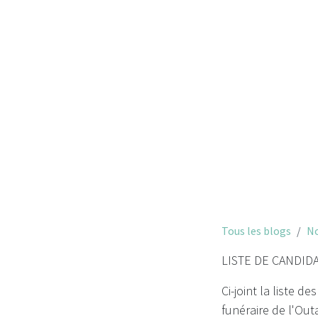
Liste d
Tous les blogs
No
LISTE DE CANDID
Ci-joint la liste 
funéraire de l'Out