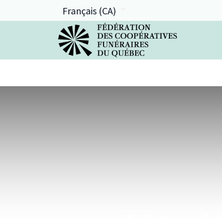
Français (CA)
La FCFQ
Services offerts