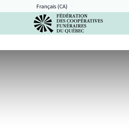
Français (CA)
La FCFQ
Services offerts