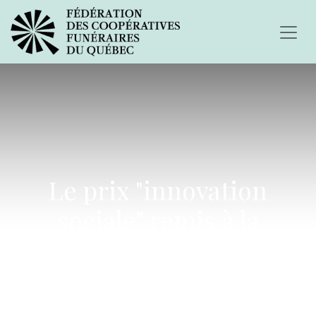
Le prix "innovation
sociale" remis à la
Coopérative funéraire de
l'Estrie!