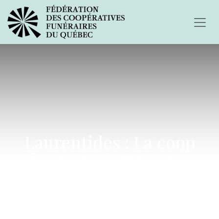
Laurentides : La coop
funéraire offrira des
services à Sainte-Adèle