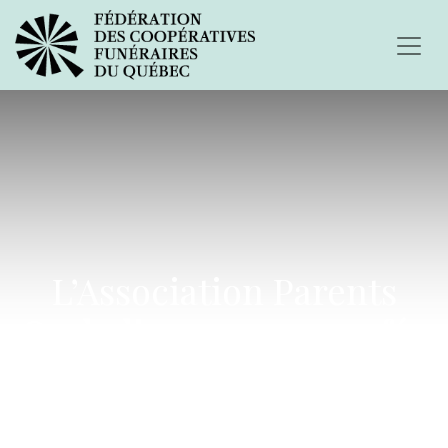
L’Association Parents
Orphelins ouvre un café-
causeries à La Pocatière