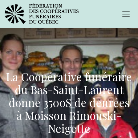
La Coopérative funéraire
du Bas-Saint-Laurent
donne 3500$ de denrées
à Moisson Rimouski-
Neigette