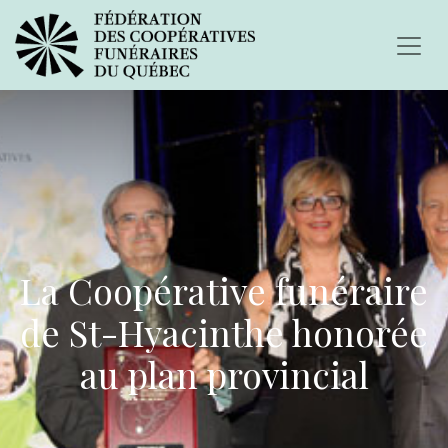
La Coopérative funéraire
de St-Hyacinthe honorée
au plan provincial