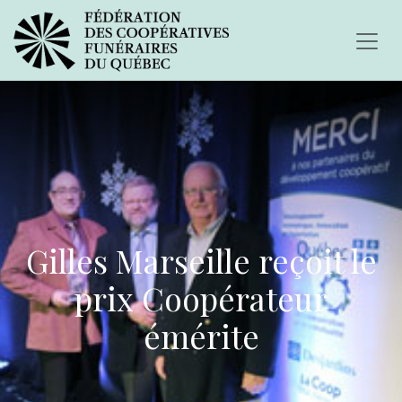
Gilles Marseille reçoit le
prix Coopérateur
émérite