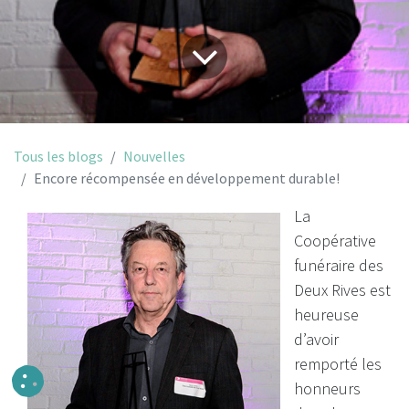
Tous les blogs
Nouvelles
Encore récompensée en développement durable!
La
Coopérative
funéraire des
Deux Rives est
heureuse
d’avoir
remporté les
honneurs