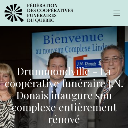
Drummondville - La
coopérative funéraire J.N.
Donais inaugure son
complexe entièrement
rénové