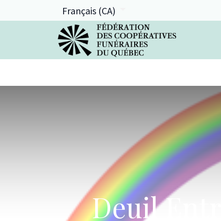
Français (CA)
La FCFQ
Services offerts
Deuil Ent