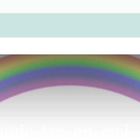
Devenir membre d'une coopérative funérair
raide Arc-en-ciel 