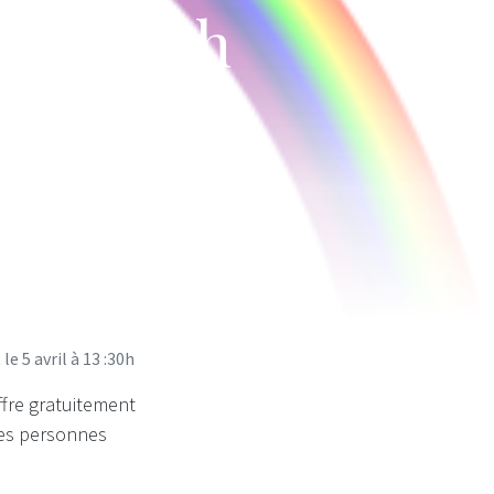
à 13 :30h
e 5 avril à 13 :30h
ffre gratuitement
res personnes