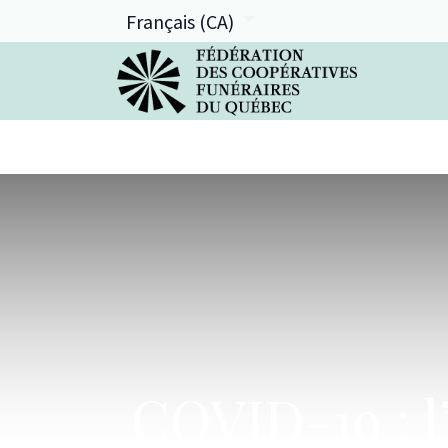
Français (CA)
La FCFQ
Services offerts
COVID-19 : l