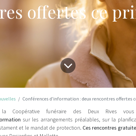
res offertes ce pr
uvelles
Conférences d'information : deux rencontres offertes 
 la Coopérative funéraire des Deux Rives vous
formation
sur les arrangements préalables, sur la planific
estament et le mandat de protection.
Ces rencontres gratuit
vec Desjardins et Mallette.