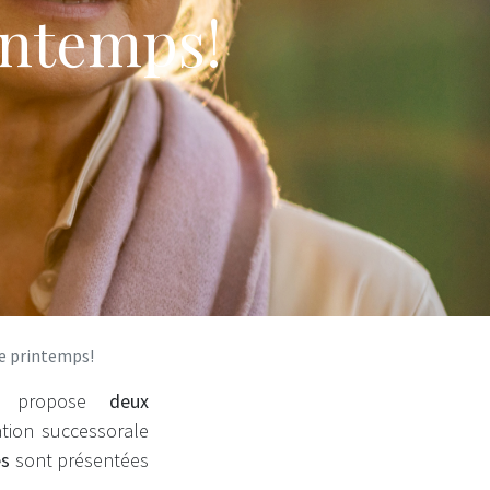
intemps!
ce printemps!
 propose
deux
ation successorale
es
sont présentées