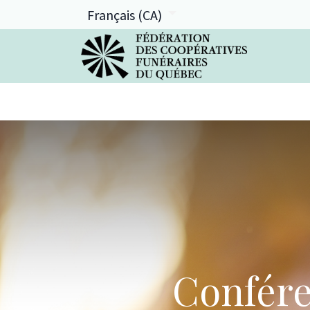
Français (CA)
La FCFQ
Services offerts
Confére