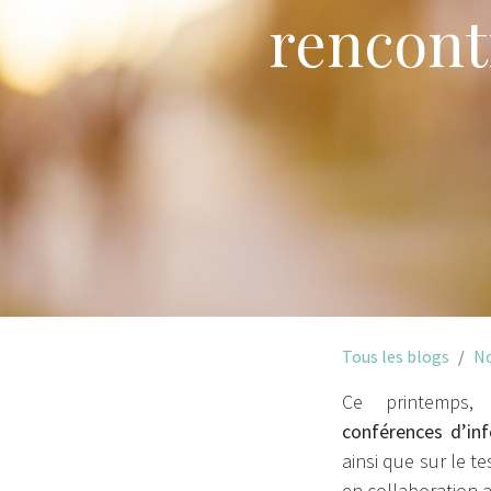
rencont
Tous les blogs
No
Ce printemps,
conférences
d’in
ainsi que sur le t
en collaboration a