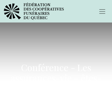
Conférence - Les
assurances-vie - êtes-
vous trop ou trop peu
couvert ?