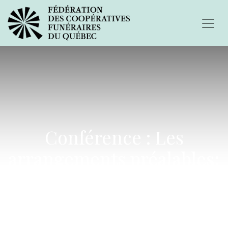
Conférence : Les
arrangements préalables;
le côté légal, préventif et
humain