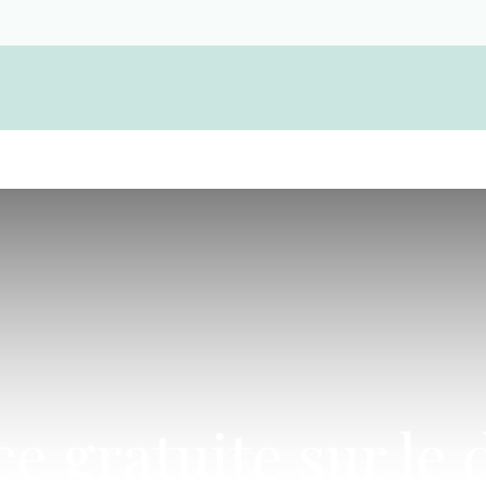
Devenir membre d'une coopérative funérair
 gratuite sur le d