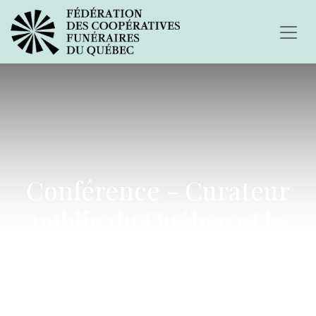
Conférence - Curateur
public du Québec et la
protection des personnes
inaptes