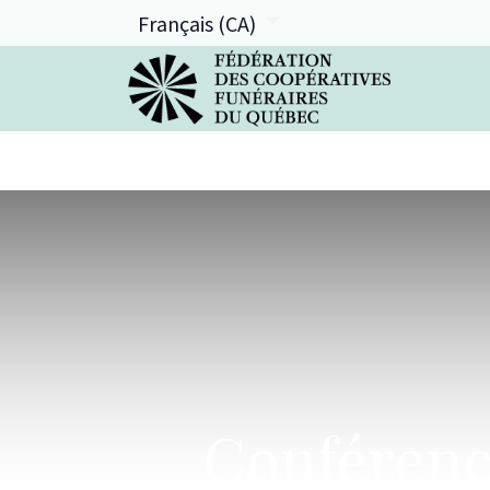
Français (CA)
La FCFQ
Services offerts
Conférenc