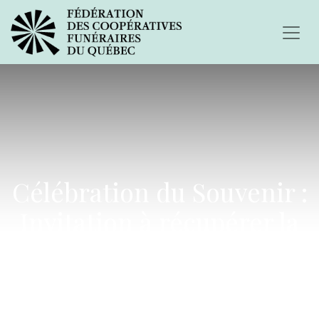
Célébration du Souvenir :
Invitation à récupérer la
boule de Noël en
mémoire de vos proches