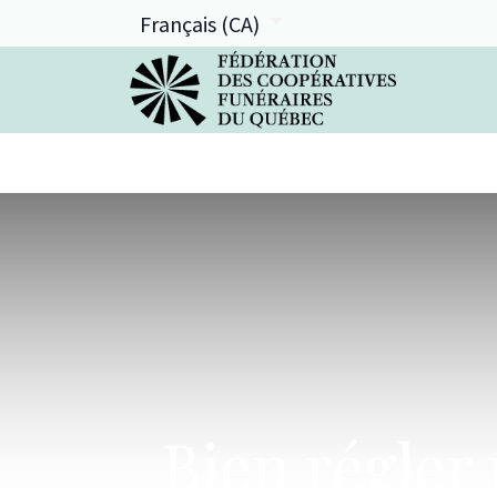
Français (CA)
La FCFQ
Services offerts
Bien régler 