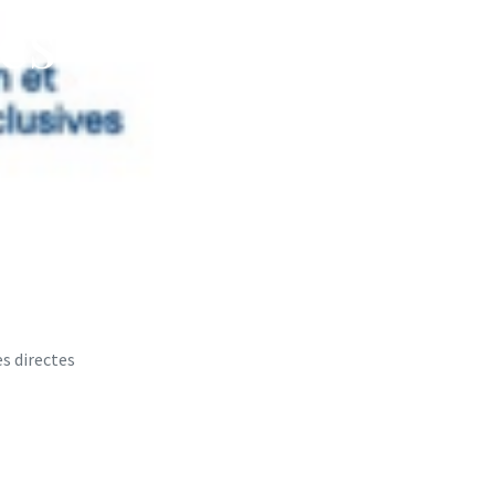
tes
es directes