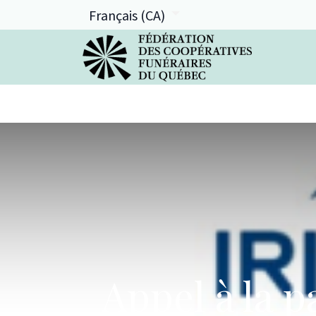
Français (CA)
La FCFQ
Services offerts
Appel à la p