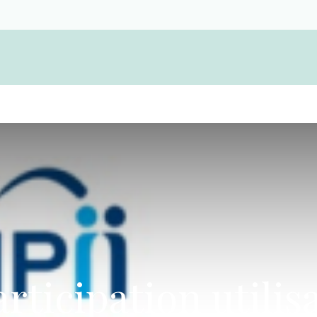
Devenir membre d'une coopérative funérair
articipation utilis