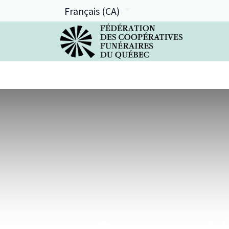
Français (CA)
La FCFQ
Services offerts