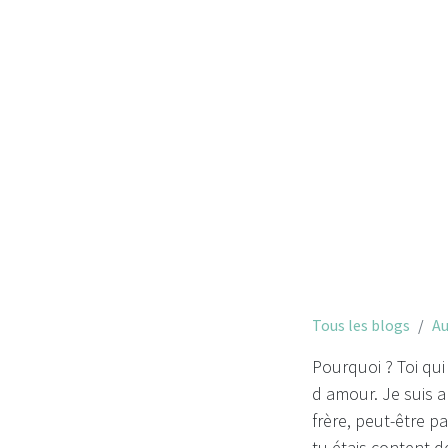
Pourquoi ?
Tous les blogs
Au
Pourquoi ? Toi qui 
d amour. Je suis a
frère, peut-être p
tu étais content d