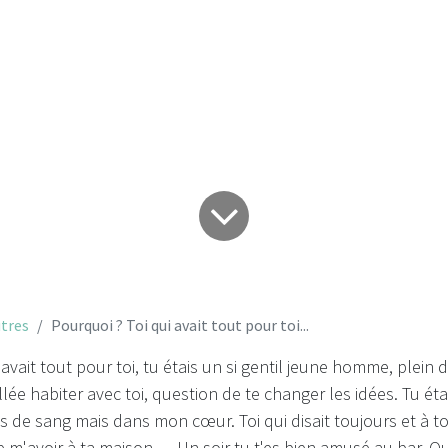
 Toi qui avait tout 
tres
Pourquoi ? Toi qui avait tout pour toi...
avait tout pour toi, tu étais un si gentil jeune homme, plein 
llée habiter avec toi, question de te changer les idées. Tu é
as de sang mais dans mon cœur. Toi qui disait toujours et à 
e m'avoir à ta maison. Un soir tu t'es bien amusé au bar. Qu