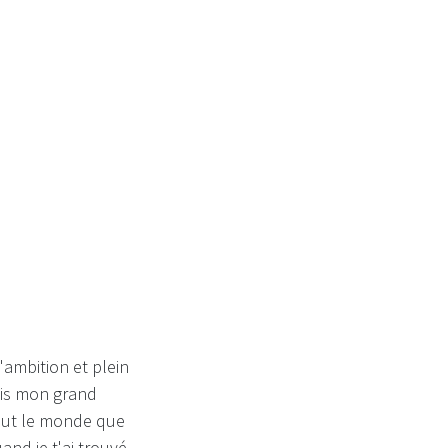
pour toi...
d'ambition et plein
tais mon grand
tout le monde que
and je t'ai trouvé