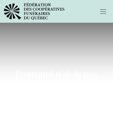
Pourquoi n’ai-je pas
compris que c’était la fin
?