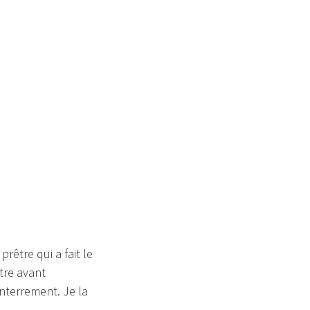
nis...
prêtre qui a fait le
ttre avant
 enterrement. Je la