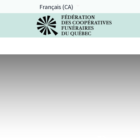
Français (CA)
La FCFQ
Services offerts