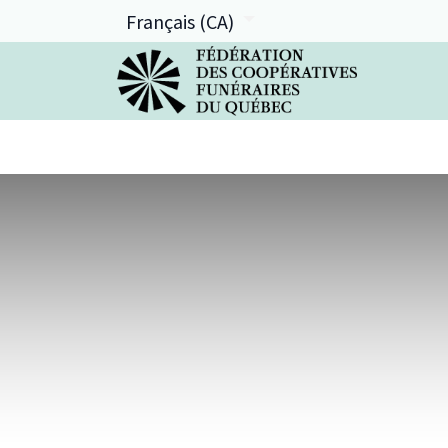
Français (CA)
La FCFQ
Services offerts