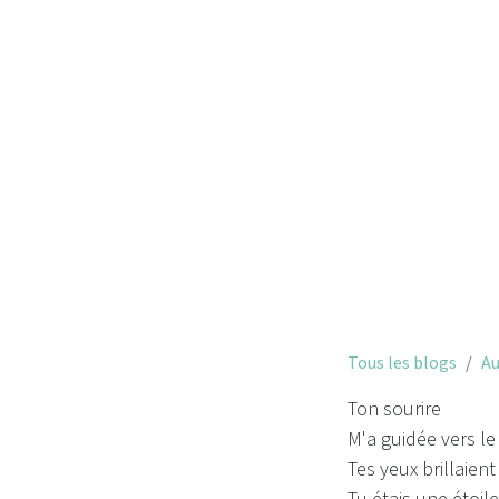
Tous les blogs
Au
Ton sourire
M'a guidée vers le
Tes yeux brillaien
Tu étais une étoile