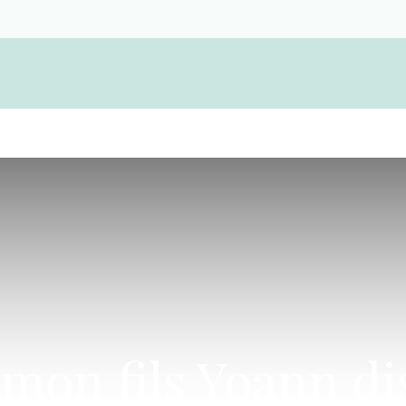
Devenir membre d'une coopérative funérair
mon fils Yoann d