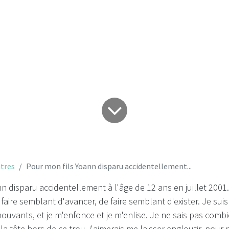
accidentellement..
tres
Pour mon fils Yoann disparu accidentellement...
n disparu accidentellement à l'âge de 12 ans en juillet 200
 faire semblant d'avancer, de faire semblant d'exister. Je sui
uvants, et je m'enfonce et je m'enlise. Je ne sais pas comb
r la tête hors de ce trou, j'aimerais me laisser engloutir, pour n