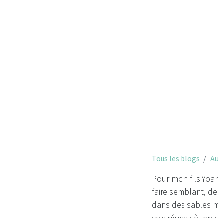
Tous les blogs
Au
Pour mon fils Yoan
faire semblant, de
dans des sables mo
vais réussir à teni