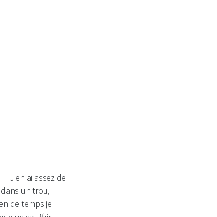
.
1. J'en ai assez de
s dans un trou,
ien de temps je
e plus souffrir.