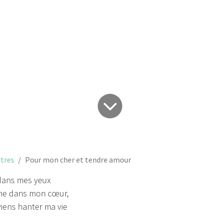
on cher et tendr
tres
Pour mon cher et tendre amour
dans mes yeux
e dans mon cœur,
viens hanter ma vie