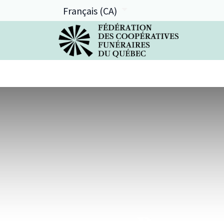
Français (CA)
La FCFQ
Services offerts