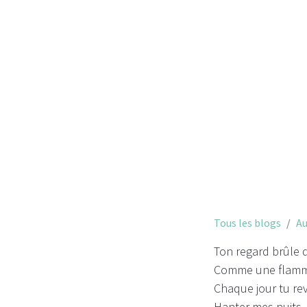
Pour m
Tous les blogs
Au
Ton regard brûle 
Comme une flamm
Chaque jour tu re
Hanter mes nuits