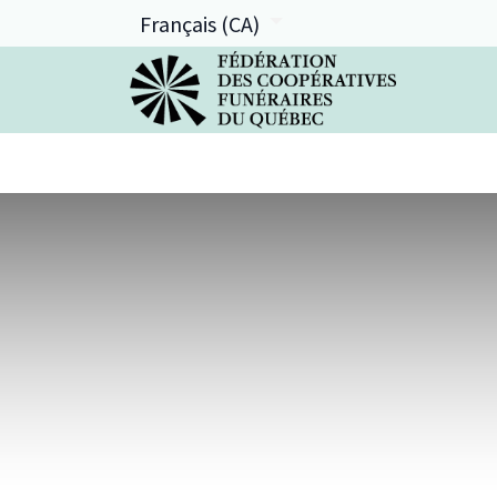
Français (CA)
La FCFQ
Services offerts