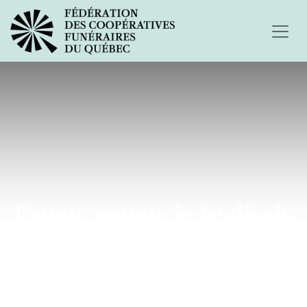
Papou, papou, je te disais
tout...