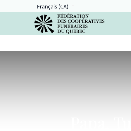
Français (CA)
La FCFQ
Services offerts
Papa, Tu