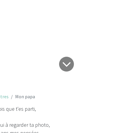
Mon papa
tres
Mon papa
is que t'es parti,
ui à regarder ta photo,
 dans mes pensées.