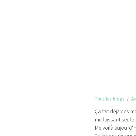
Tous les blogs
Au
Ça fait déjà des mo
me laissant seule
Me voilà aujourd'h
Te faisant revivre