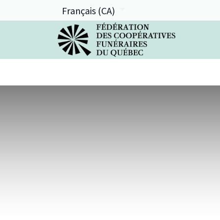
Français (CA)
La FCFQ
Services offerts