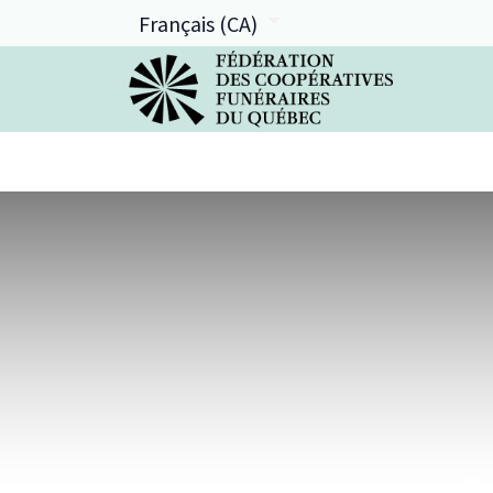
Français (CA)
La FCFQ
Services offerts