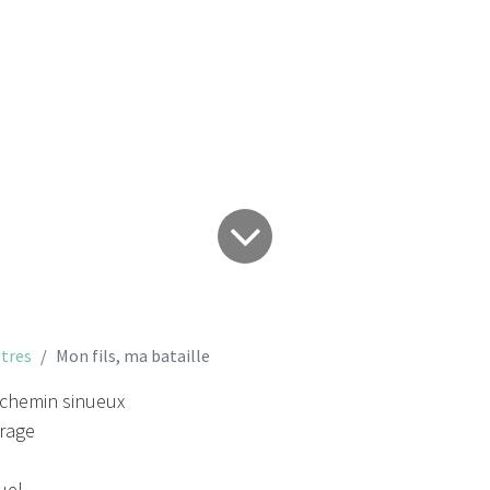
on fils, ma batail
tres
Mon fils, ma bataille
g chemin sinueux
irage
uel