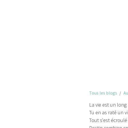
M
Tous les blogs
Au
La vie est un lon
Tu en as raté un v
Tout s'est écroulé
Destin combien cr