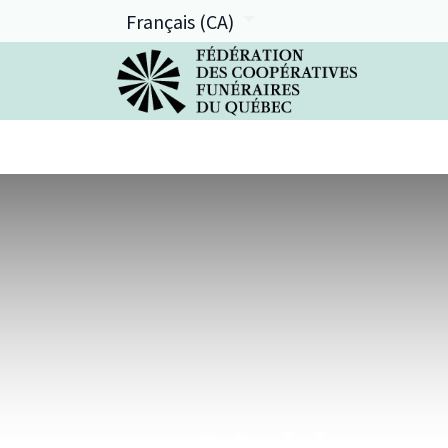
Français (CA)
La FCFQ
Services offerts