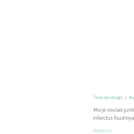
Moi je vou
Tous les blogs
Au
Moi je voulais jus
infarctus foudroy
Rebecca