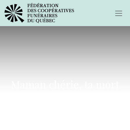
Maman chérie, ta mort
m'a laissée anéantie, en «
miettes »...