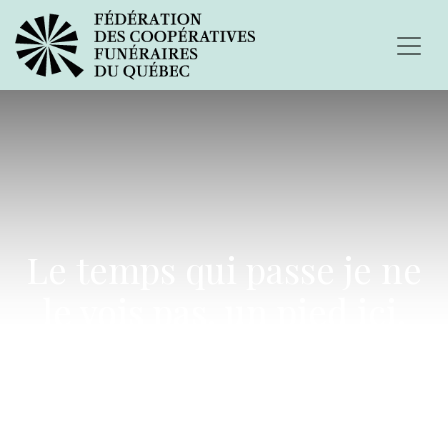
Le temps qui passe je ne
le vois pas, un pied ici,
l'autre dans un monde si
différent...