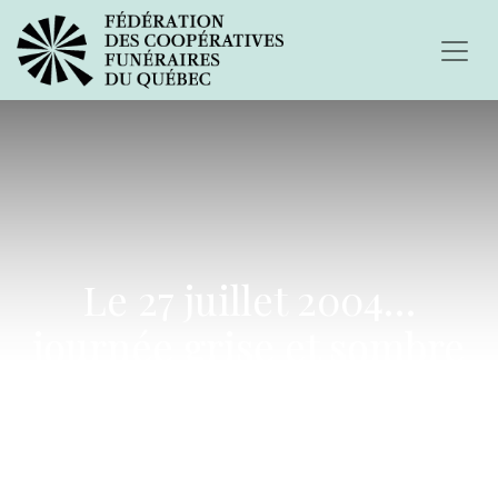
Le 27 juillet 2004…
journée grise et sombre
qui se veut la toile des
temps que nous vivons...