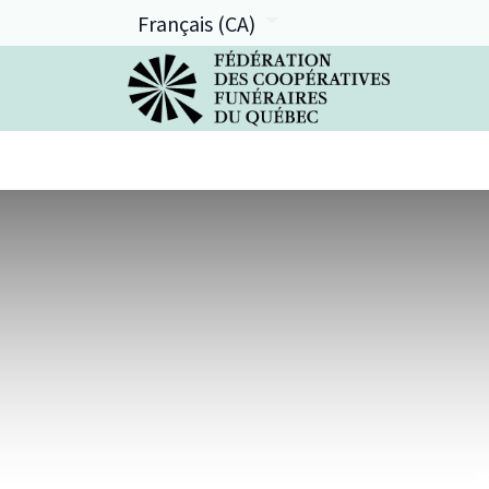
Français (CA)
La FCFQ
Services offerts