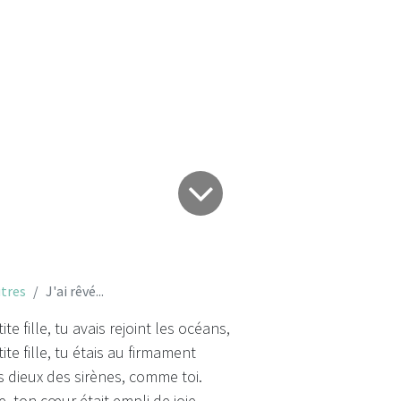
J'ai rêvé...
tres
J'ai rêvé...
tite fille, tu avais rejoint les océans,
tite fille, tu étais au firmament
s dieux des sirènes, comme toi.
lle, ton cœur était empli de joie,