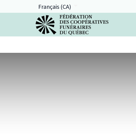
Français (CA)
La FCFQ
Services offerts