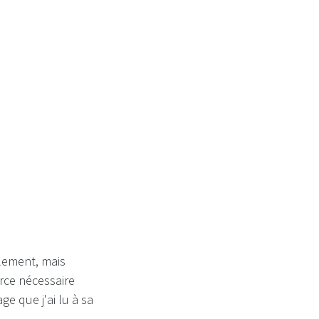
ois...
blement, mais
orce nécessaire
ge que j'ai lu à sa