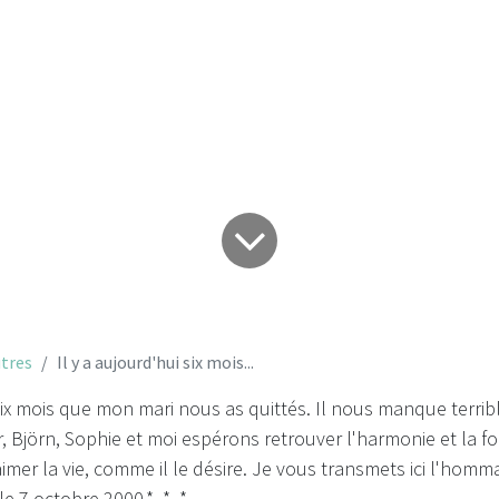
a aujourd'hui six m
tres
Il y a aujourd'hui six mois...
 six mois que mon mari nous as quittés. Il nous manque terri
 Björn, Sophie et moi espérons retrouver l'harmonie et la f
imer la vie, comme il le désire. Je vous transmets ici l'homma
e 7 octobre 2000.* * *