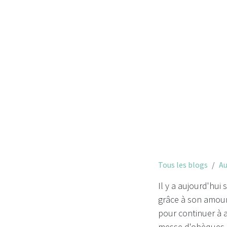
Il y 
Tous les blogs
Au
Il y a aujourd'hui
grâce à son amour,
pour continuer à a
messe d'obèques l