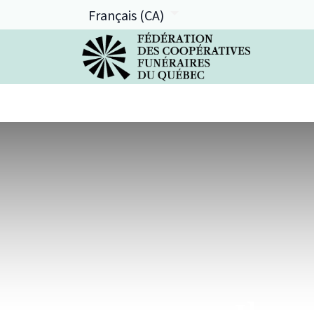
Français (CA)
La FCFQ
Services offerts