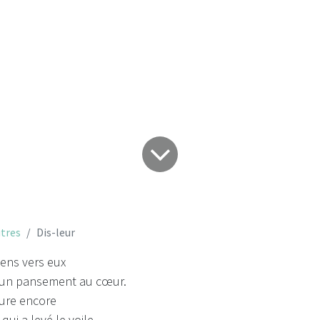
Dis-leur
tres
Dis-leur
iens vers eux
 un pansement au cœur.
eure encore
qui a levé le voile