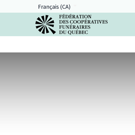
Français (CA)
La FCFQ
Services offerts