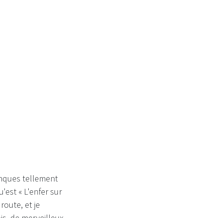
manques tellement
est « L'enfer sur
route, et je
s, de merveilleux