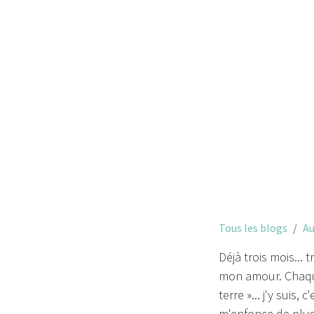
Tous les blogs
Au
Déjà trois mois... 
mon amour. Chaque
terre »... j'y suis
m'enfonce de plus