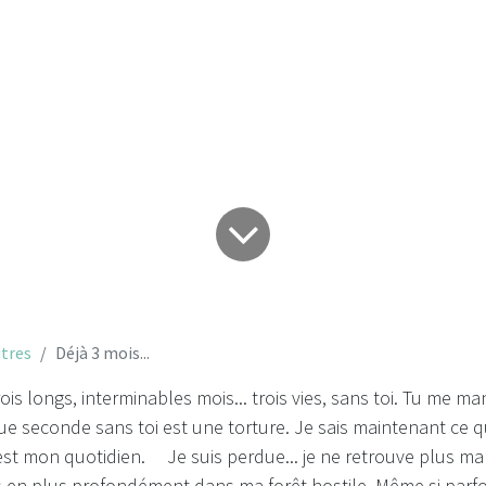
Déjà 3 mois...
tres
Déjà 3 mois...
trois longs, interminables mois... trois vies, sans toi. Tu me 
 seconde sans toi est une torture. Je sais maintenant ce qu'
, c'est mon quotidien. Je suis perdue... je ne retrouve plus ma 
 en plus profondément dans ma forêt hostile. Même si parfoi