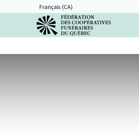
Français (CA)
La FCFQ
Services offerts