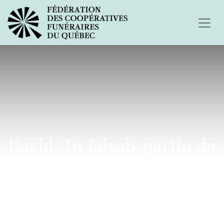
David, Tu faisais partie de
ma vie depuis si
longtemps...