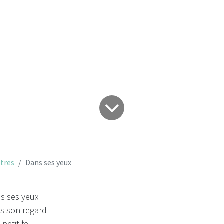
Dans ses yeux
tres
Dans ses yeux
ns ses yeux
ns son regard
 petit feu