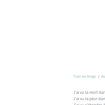
Tous les blogs
Au
J'ai vu la mort da
J'ai vu la peur da
J'ai vu s'éteindre à