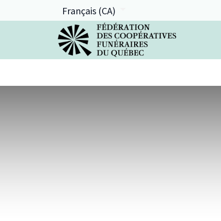
Français (CA)
La FCFQ
Services offerts