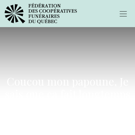
Coucou mon papoune, Je
sais que ça fait longtemps
qu'on a pas discuté tous
les deux...