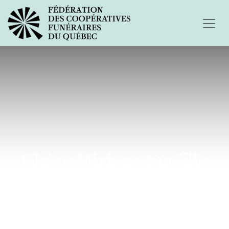
Chère Miriam, ma fille
chérie...