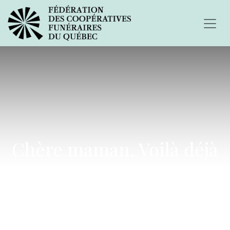
Chère maman, Voilà déjà
un an que tu nous as
quittés...